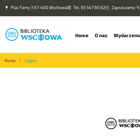
Plac Farny 3 67-400 Wschowa
Tel. 65 547 60 62
Zapraszamy: 9.
Home
O nas
Wydarzeni
\
Home
Legimi