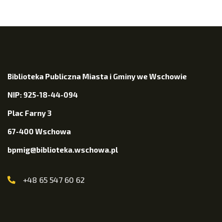
Biblioteka Publiczna Miasta i Gminy we Wschowie
NIP: 925-18-44-094
Plac Farny 3
67-400 Wschowa
bpmig@biblioteka.wschowa.pl
+48 65 547 60 62