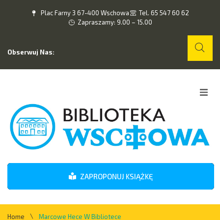
Plac Farny 3 67-400 Wschowa
Tel. 65 547 60 62
Zapraszamy: 9.00 – 15.00
Obserwuj Nas:
Home
O nas
Wydarzenia
ZAPROPONUJ KSIĄŻKĘ
Kontakt
\
Home
Marcowe Hece W Bibliotece