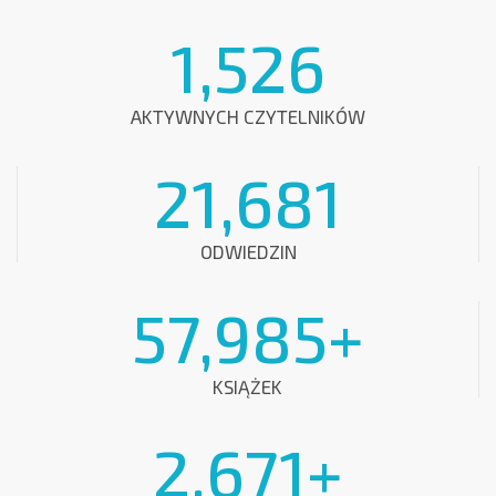
1,526
AKTYWNYCH CZYTELNIKÓW
21,681
ODWIEDZIN
57,985
+
KSIĄŻEK
2,671
+