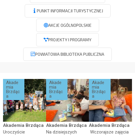
PUNKT INFORMACJI TURYSTYCZNEJ
AKCJE OGÓLNOPOLSKIE
PROJEKTY I PROGRAMY
POWIATOWA BIBLIOTEKA PUBLICZNA
Akade
Akade
Akade
mia
mia
mia
Brzdąc
Brzdąc
Brzdąc
a
a
a
Akademia Brzdąca
Akademia Brzdąca
Akademia Brzdąca
Uroczyście
Na dzisiejszych
Wczorajsze zajęcia