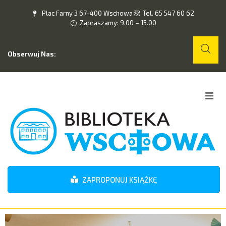
Plac Farny 3 67-400 Wschowa
Tel. 65 547 60 62
Zapraszamy: 9.00 – 15.00
Obserwuj Nas:
Home
O nas
Wydarzenia
ZAPROPONUJ KSIĄŻKĘ
Kontakt