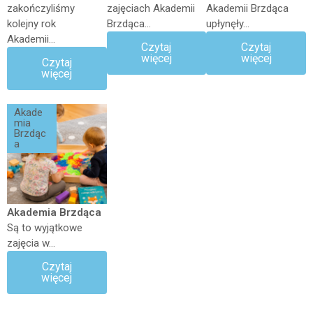
zakończyliśmy
zajęciach Akademii
Akademii Brzdąca
kolejny rok
Brzdąca...
upłynęły...
Akademii...
Czytaj
Czytaj
więcej
więcej
Czytaj
więcej
Akade
mia
Brzdąc
a
Akademia Brzdąca
Są to wyjątkowe
zajęcia w...
Czytaj
więcej