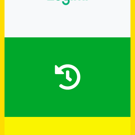
COFNIJMY SIĘ W CZASIE
Biuletyn Informacji
Publicznej
ZOBACZ