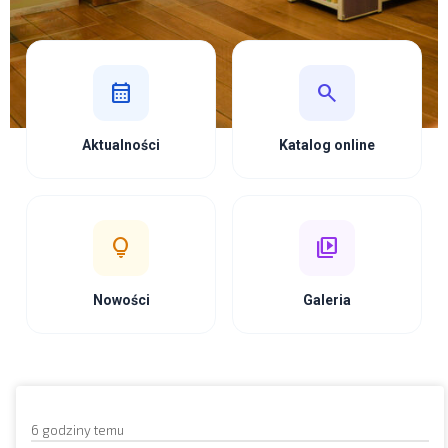
calendar_month
search
Aktualności
Katalog online
lightbulb
video_library
Nowości
Galeria
6 godziny temu