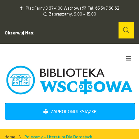
Plac Farny 3 67-400 Wschowa
Tel. 65 547 60 62
Zapraszamy: 9.00 – 15.00
Obserwuj Nas:
Home
O nas
Wydarzenia
ZAPROPONUJ KSIĄŻKĘ
Kontakt
\
Home
Polecamy – Literatura Dla Dorosłych