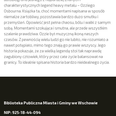
charakterystycznych legend heavy metalu – Ozziego
Osbourna. Książka ta, choć momentami napisana w sposób
niemalże żartobliwy, pozostawia bardzo dużo smutku i
przemyśleń. Opowieść jest pełna chaosu, bólu i walki z samym
sobą. Momentami szokująca i smutna, ale przede wszystkim
szalenie prawdziwa. Ozzie był muzyczną ikoną naszych
czasów. Z pewnością wielu ludzi go nie lubiło, nie rozumiało a
nawet potępiało, mimo tego znają go prawie wszyscy. Jego
historia pokazuje, że za wielką legendą stoi tak naprawdę
zagubiony człowiek, który przez całe życie balansował na
granicy. To idealnie spisana historia bardzo nieidealnego życia.
Biblioteka Publiczna Miasta i Gminy we Wschowie
NIP: 925-18-44-094