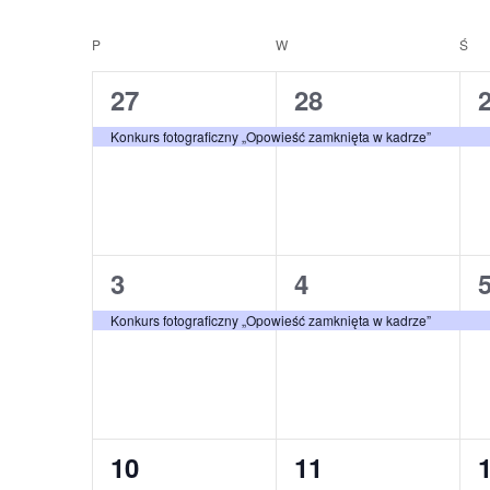
po
Wybierz
kluczowego
datę.
P
W
Ś
Wydarzenia.
Kalendarz
wyszukiwaniu
1
1
27
28
Wydarzenia
i
wydarzenie,
wydarzenie,
Konkurs fotograficzny „Opowieść zamknięta w kadrze”
widokach
1
1
3
4
wydarzenie,
wydarzenie,
Konkurs fotograficzny „Opowieść zamknięta w kadrze”
1
1
10
11