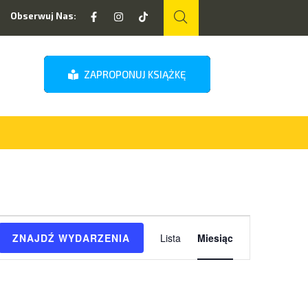
Obserwuj Nas:
ZAPROPONUJ KSIĄŻKĘ
Wydarzenie
ZNAJDŹ WYDARZENIA
Lista
Miesiąc
Widoki
nawigacja