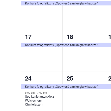
wydarzenie,
wydarzenie,
Konkurs fotograficzny „Opowieść zamknięta w kadrze”
1
1
17
18
wydarzenie,
wydarzenie,
Konkurs fotograficzny „Opowieść zamknięta w kadrze”
2
1
24
25
wydarzenia,
wydarzenie,
Konkurs fotograficzny „Opowieść zamknięta w kadrze”
5:00 pm
-
7:00 pm
Spotkanie autorskie z
Wojciechem
Chmielarzem