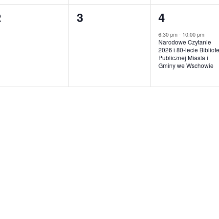
0
0
1
2
3
4
wydarzenia,
wydarzenia,
wydarzenie
6:30 pm
-
10:00 pm
Narodowe Czytanie
2026 i 80-lecie Bibliot
Publicznej Miasta i
Gminy we Wschowie