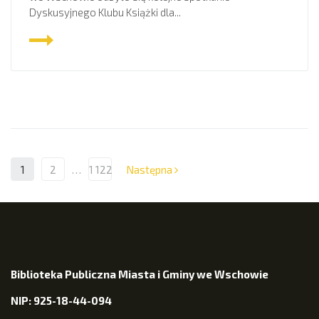
Dyskusyjnego Klubu Książki dla...
1
2
…
1 122
Następna
Biblioteka Publiczna Miasta i Gminy we Wschowie
NIP: 925-18-44-094