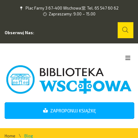
Plac Farny 3 67-400 Wschowa
Tel. 65 547 60 62
Zapraszamy: 9.00 – 15.00
Obserwuj Nas:
Home
O nas
Wydarzenia
ZAPROPONUJ KSIĄŻKĘ
Kontakt
\
Home
Blog