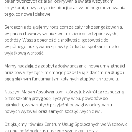
pełen twórczych działań, odkrywania świata wszystkimi
zmysłami, muzycznych inspiracji oraz wspólnego poznawania
tego, co nowe i ciekawe.
Serdecznie dziękujemy rodzicom za cały rok zaangażowania,
wsparcia i towarzyszenia swoim dzieciom w tej niezwykłej
podróży. Wasza obecność, cierpliwość i gotowość do
wspólnego odkrywania sprawiły, że każde spotkanie miało
wyjątkową wartość.
Mamy nadzieję, że zdobyte doświadczenia, nowe umiejętności
oraz towarzyszące im emocje pozostaną z dziećmi na długo i
będą pięknym fundamentem kolejnych etapów ich rozwoju.
Naszym Małym Absolwentom, którzy już wkrótce rozpoczną
przedszkolną przygodę, życzymy wielu powodów do
uśmiechu, wspaniałych przyjaźni, odwagi w odkrywaniu
nowych wyzwań oraz samych szczęśliwych chwil.
Dziękujemy również Centrum Usług Społecznych we Wschowie
za obecność podczas naszego wydarzenia oraz