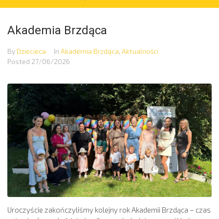
Akademia Brzdąca
By
Dziecieca
In
Akademia Brzdąca
,
Aktualności
Posted
27/06/2026
Uroczyście zakończyliśmy kolejny rok Akademii Brzdąca – czas