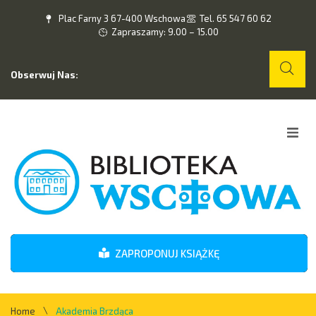
Plac Farny 3 67-400 Wschowa
Tel. 65 547 60 62
Zapraszamy: 9.00 – 15.00
Obserwuj Nas:
Home
O nas
Wydarzenia
ZAPROPONUJ KSIĄŻKĘ
Kontakt
\
Home
Akademia Brzdąca