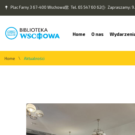
Plac Farny 3 67-400 Wschowa
Tel. 65 547 60 62
Zapraszamy: 9.
Home
O nas
Wydarzeni
\
Home
Aktualności