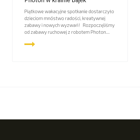
Piątkowe wakacyjne spotkanie dostarczyło
dzieciom mnóstwo radości, kreatywnej
zabawy i nowych wyzwań! Rozpoczęliśmy
od zabawy ruchowej z robotem Photon....