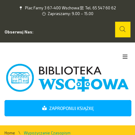
Plac Farny 3 67-400 Wschowa
Tel. 65 547 60 62
Zapraszamy: 9.00 – 15.00
Obserwuj Nas:
Home
O nas
Wydarzenia
ZAPROPONUJ KSIĄŻKĘ
Kontakt
\
Home
Wypożyczanie Czasopism