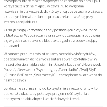
czasopism, które można wypożyczać zarówno do domu, jak i
korzystać z nich na miejscu w czytelni. To wygodne
rozwiązanie dla wszystkich, którzy chcą pozostać na bieżąco z
aktualnymi tematami lub po prostu zrelaksować się przy
interesującej lekturze.
Z usługi mogą korzystać osoby posiadające aktywne konto
biblioteczne. Wypożyczanie oraz zwrot czasopism odbywają
się w godzinach otwarcia biblioteki, zgodnie z obowiązującymi
zasadami.
W ramach prenumeraty oferujemy szeroki wybór tytułów,
dostosowanych do różnych zainteresowań czytelników. W
naszej ofercie znajdują się m.in.: „Gazeta Lubuska”, „Newsweek
Polska”, „Newsweek Psychologia”, „Zwierciadło”, „Twój Styl”,
„Kultura Wsi” oraz „Świerszczyk” – czasopismo skierowane do
najmłodszych.
Serdecznie zapraszamy do korzystania z naszej oferty – to
doskonała okazja, by połączyć przyjemność czytania z
dostępem do aktualnych i wartościowych treści.