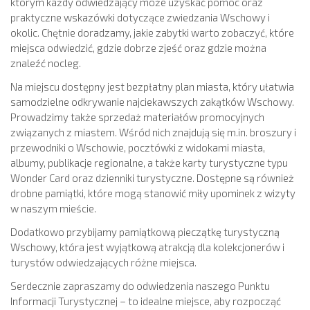
którym każdy odwiedzający może uzyskać pomoc oraz
praktyczne wskazówki dotyczące zwiedzania Wschowy i
okolic. Chętnie doradzamy, jakie zabytki warto zobaczyć, które
miejsca odwiedzić, gdzie dobrze zjeść oraz gdzie można
znaleźć nocleg.
Na miejscu dostępny jest bezpłatny plan miasta, który ułatwia
samodzielne odkrywanie najciekawszych zakątków Wschowy.
Prowadzimy także sprzedaż materiałów promocyjnych
związanych z miastem. Wśród nich znajdują się m.in. broszury i
przewodniki o Wschowie, pocztówki z widokami miasta,
albumy, publikacje regionalne, a także karty turystyczne typu
Wonder Card oraz dzienniki turystyczne. Dostępne są również
drobne pamiątki, które mogą stanowić miły upominek z wizyty
w naszym mieście.
Dodatkowo przybijamy pamiątkową pieczątkę turystyczną
Wschowy, która jest wyjątkową atrakcją dla kolekcjonerów i
turystów odwiedzających różne miejsca.
Serdecznie zapraszamy do odwiedzenia naszego Punktu
Informacji Turystycznej – to idealne miejsce, aby rozpocząć