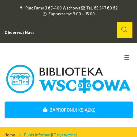
Plac Farny 3 67-400 Wschowa
Tel. 65 547 60 62
Zapraszamy: 9.00 – 15.00
Obserwuj Nas:
Home
O nas
Wydarzenia
ZAPROPONUJ KSIĄŻKĘ
Kontakt
\
Home
Punkt Informacji Turystycznej