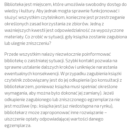
Biblioteka jest miejscem, które umożliwia swobodny dostęp do
wiedzy i kultury. Aby jednak mogła sprawnie funkcjonować i
służyć wszystkim czytelnikom, konieczne jest przestrzeganie
określonych zasad korzystania ze zbiorów. Jedną z
ważniejszych kwestii jest odpowiedzialność za wypożyczone
materiały. Co zrobić w sytuacji, gdy książka zostanie zagubiona
lub ulegnie zniszczeniu?
Przede wszystkim należy niezwłocznie poinformować
bibliotekę o zaistniałej sytuacji. Szybki kontakt pozwala na
sprawne ustalenie dalszych kroków i uniknięcie narastania
ewentualnych konsekwencji. W przypadku zagubienia książki
czytelnik zobowiązany jest do jej odkupienia (po konsultacji z
bibliotekarzem, ponieważ książka musi spełniać określone
wymagania, aby można było dokonać jej zamiany). Jeżeli
odkupienie zagubionego lub zniszczonego egzemplarza nie
jest możliwe (np.: książka jest już niedostępna na rynku),
bibliotekarz może zaproponować inne rozwiązanie –
uiszczenie opłaty odpowiadającej wartości danego
egzemplarza.