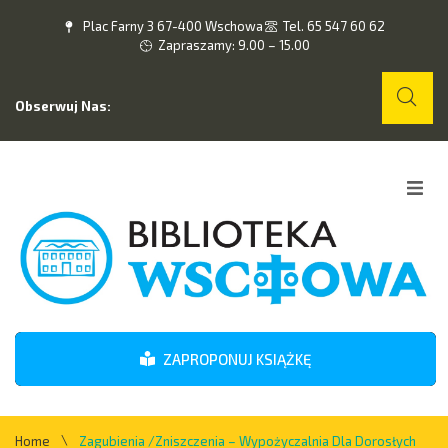
Plac Farny 3 67-400 Wschowa
Tel. 65 547 60 62
Zapraszamy: 9.00 – 15.00
Obserwuj Nas:
Home
O nas
Wydarzenia
ZAPROPONUJ KSIĄŻKĘ
Kontakt
\
Home
Zagubienia /zniszczenia – Wypożyczalnia Dla Dorosłych