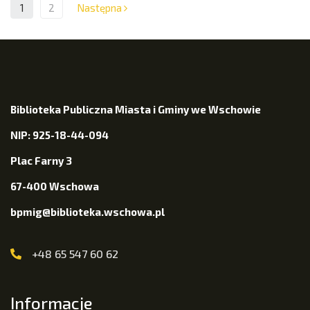
1
2
Następna
Biblioteka Publiczna Miasta i Gminy we Wschowie
NIP: 925-18-44-094
Plac Farny 3
67-400 Wschowa
bpmig@biblioteka.wschowa.pl
+48 65 547 60 62
Informacje