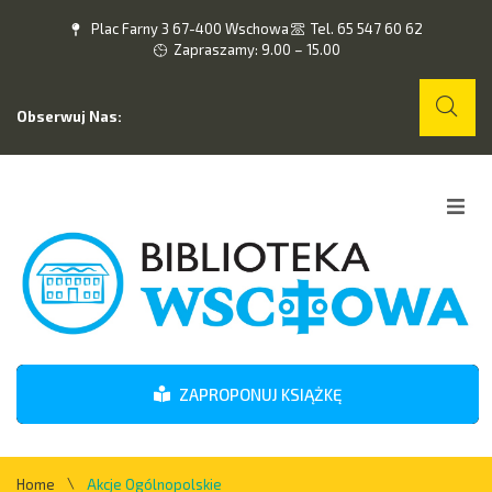
Plac Farny 3 67-400 Wschowa
Tel. 65 547 60 62
Zapraszamy: 9.00 – 15.00
Obserwuj Nas:
Home
O nas
Wydarzenia
ZAPROPONUJ KSIĄŻKĘ
Kontakt
\
Home
Akcje Ogólnopolskie