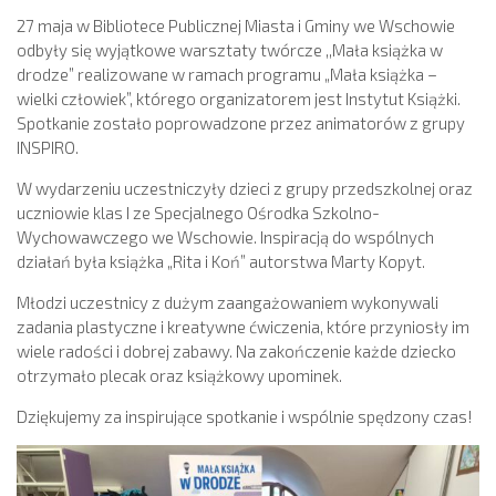
27 maja w Bibliotece Publicznej Miasta i Gminy we Wschowie
odbyły się wyjątkowe warsztaty twórcze ,,Mała książka w
drodze” realizowane w ramach programu „Mała książka –
wielki człowiek”, którego organizatorem jest Instytut Książki.
Spotkanie zostało poprowadzone przez animatorów z grupy
INSPIRO.
W wydarzeniu uczestniczyły dzieci z grupy przedszkolnej oraz
uczniowie klas I ze Specjalnego Ośrodka Szkolno-
Wychowawczego we Wschowie. Inspiracją do wspólnych
działań była książka „Rita i Koń” autorstwa Marty Kopyt.
Młodzi uczestnicy z dużym zaangażowaniem wykonywali
zadania plastyczne i kreatywne ćwiczenia, które przyniosły im
wiele radości i dobrej zabawy. Na zakończenie każde dziecko
otrzymało plecak oraz książkowy upominek.
Dziękujemy za inspirujące spotkanie i wspólnie spędzony czas!