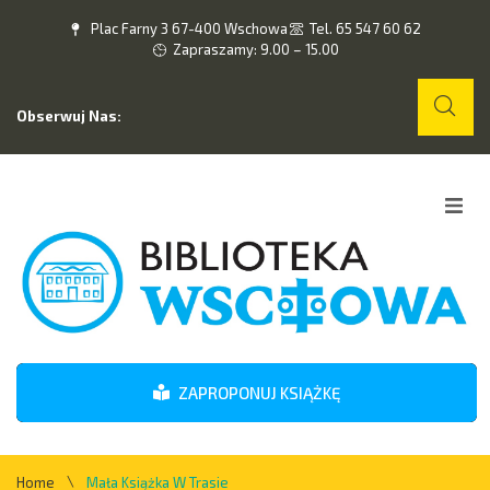
Plac Farny 3 67-400 Wschowa
Tel. 65 547 60 62
Zapraszamy: 9.00 – 15.00
Obserwuj Nas:
Home
O nas
Wydarzenia
ZAPROPONUJ KSIĄŻKĘ
Kontakt
\
Home
Mała Książka W Trasie