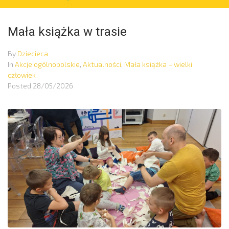
Mała książka w trasie
By
Dziecieca
In
Akcje ogólnopolskie
,
Aktualności
,
Mała książka – wielki
człowiek
Posted
28/05/2026