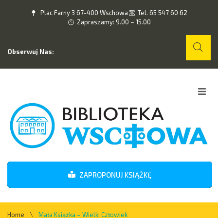
Plac Farny 3 67-400 Wschowa
Tel. 65 547 60 62
Zapraszamy: 9.00 – 15.00
Obserwuj Nas:
Home
O nas
Wydarzenia
ZAPROPONUJ KSIĄŻKĘ
Kontakt
\
Home
Mała Książka – Wielki Człowiek