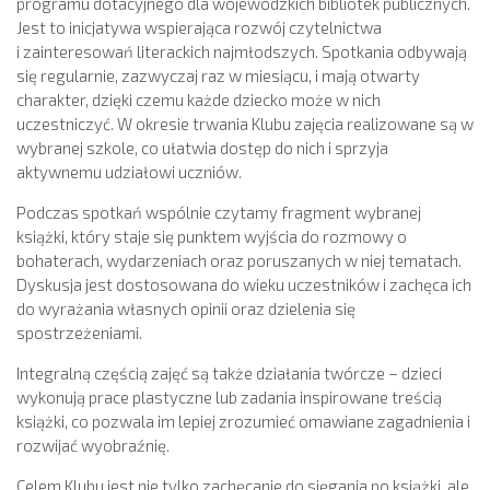
programu dotacyjnego dla wojewódzkich bibliotek publicznych.
Jest to inicjatywa wspierająca rozwój czytelnictwa
i zainteresowań literackich najmłodszych. Spotkania odbywają
się regularnie, zazwyczaj raz w miesiącu, i mają otwarty
charakter, dzięki czemu każde dziecko może w nich
uczestniczyć. W okresie trwania Klubu zajęcia realizowane są w
wybranej szkole, co ułatwia dostęp do nich i sprzyja
aktywnemu udziałowi uczniów.
Podczas spotkań wspólnie czytamy fragment wybranej
książki, który staje się punktem wyjścia do rozmowy o
bohaterach, wydarzeniach oraz poruszanych w niej tematach.
Dyskusja jest dostosowana do wieku uczestników i zachęca ich
do wyrażania własnych opinii oraz dzielenia się
spostrzeżeniami.
Integralną częścią zajęć są także działania twórcze – dzieci
wykonują prace plastyczne lub zadania inspirowane treścią
książki, co pozwala im lepiej zrozumieć omawiane zagadnienia i
rozwijać wyobraźnię.
Celem Klubu jest nie tylko zachęcanie do sięgania po książki, ale