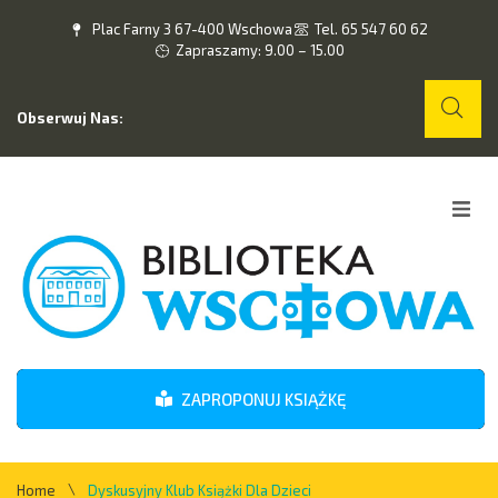
Plac Farny 3 67-400 Wschowa
Tel. 65 547 60 62
Zapraszamy: 9.00 – 15.00
Obserwuj Nas:
Home
O nas
Wydarzenia
ZAPROPONUJ KSIĄŻKĘ
Kontakt
\
Home
Dyskusyjny Klub Książki Dla Dzieci