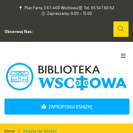
Plac Farny 3 67-400 Wschowa
Tel. 65 547 60 62
Zapraszamy: 9.00 – 15.00
Obserwuj Nas:
Home
O nas
Wydarzenia
ZAPROPONUJ KSIĄŻKĘ
Kontakt
\
Home
Książka Na Telefon