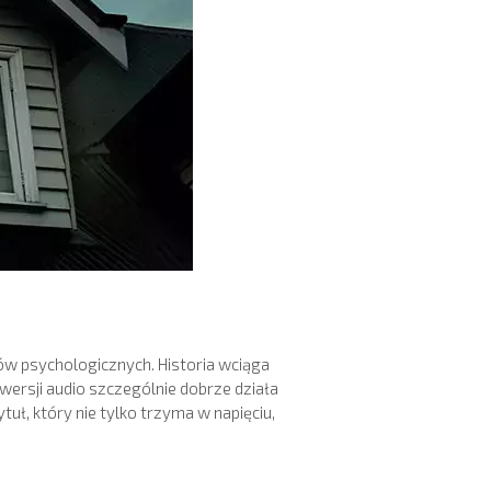
ów psychologicznych. Historia wciąga
 wersji audio szczególnie dobrze działa
uł, który nie tylko trzyma w napięciu,