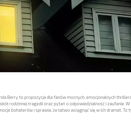
inda Berry to propozycja dla fanów mocnych, emocjonalnych thriller
okół rodzinnej tragedii oraz pytań o odpowiedzialność i zaufanie. W
ocje bohaterów i sprawia, że łatwo wciągnąć się w ich dramat. To tyt