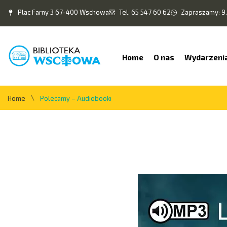
Plac Farny 3 67-400 Wschowa
Tel. 65 547 60 62
Zapraszamy: 9.
Home
O nas
Wydarzeni
\
Home
Polecamy – Audiobooki