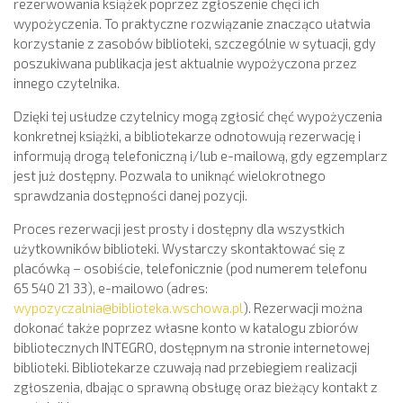
rezerwowania książek poprzez zgłoszenie chęci ich
wypożyczenia. To praktyczne rozwiązanie znacząco ułatwia
korzystanie z zasobów biblioteki, szczególnie w sytuacji, gdy
poszukiwana publikacja jest aktualnie wypożyczona przez
innego czytelnika.
Dzięki tej usłudze czytelnicy mogą zgłosić chęć wypożyczenia
konkretnej książki, a bibliotekarze odnotowują rezerwację i
informują drogą telefoniczną i/lub e-mailową, gdy egzemplarz
jest już dostępny. Pozwala to uniknąć wielokrotnego
sprawdzania dostępności danej pozycji.
Proces rezerwacji jest prosty i dostępny dla wszystkich
użytkowników biblioteki. Wystarczy skontaktować się z
placówką – osobiście, telefonicznie (pod numerem telefonu
65 540 21 33), e-mailowo (adres:
wypozyczalnia@biblioteka.wschowa.pl
). Rezerwacji można
dokonać także poprzez własne konto w katalogu zbiorów
bibliotecznych INTEGRO, dostępnym na stronie internetowej
biblioteki. Bibliotekarze czuwają nad przebiegiem realizacji
zgłoszenia, dbając o sprawną obsługę oraz bieżący kontakt z