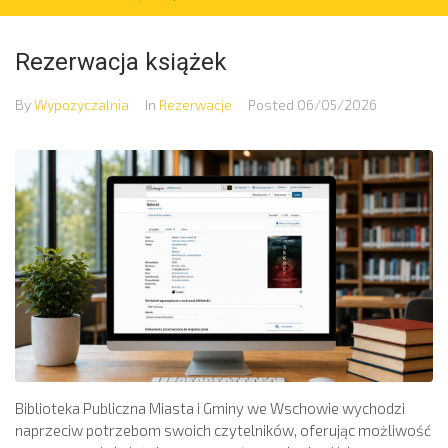
Rezerwacja książek
By
Wypozyczalnia
In
Rezerwacje
Posted
06/05/2026
Biblioteka Publiczna Miasta i Gminy we Wschowie wychodzi
naprzeciw potrzebom swoich czytelników, oferując możliwość