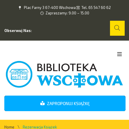
Plac Farny 3 67-400 Wschowa
Tel. 65 547 60 62
Zapraszamy: 9.00 – 15.00
Obserwuj Nas:
Home
O nas
Wydarzenia
ZAPROPONUJ KSIĄŻKĘ
Kontakt
\
Home
Rezerwacja Książek