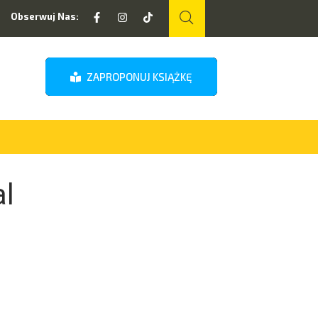
Obserwuj Nas:
ZAPROPONUJ KSIĄŻKĘ
al