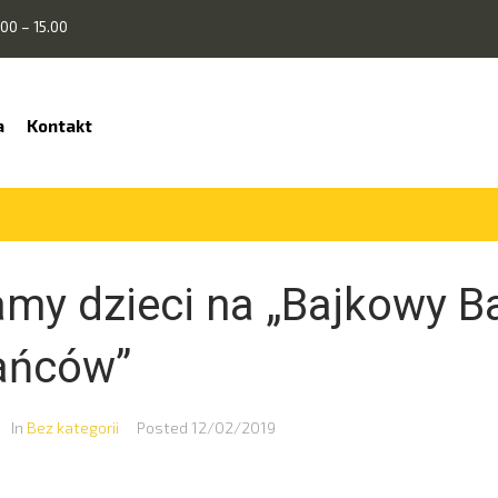
00 – 15.00
a
Kontakt
my dzieci na „Bajkowy B
ańców”
In
Bez kategorii
Posted
12/02/2019