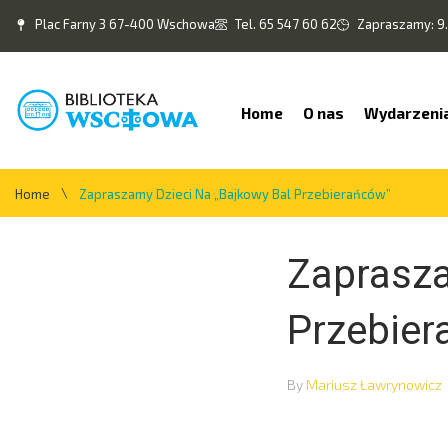
Plac Farny 3 67-400 Wschowa
Tel. 65 547 60 62
Zapraszamy: 9.
Home
O nas
Wydarzeni
\
Home
Zapraszamy Dzieci Na „Bajkowy Bal Przebierańców”
Zaprasza
Przebier
By
Mariusz Ławrynowicz