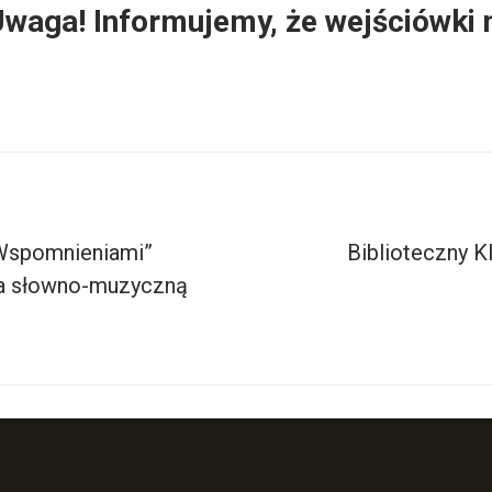
aga! Informujemy, że wejściówki na
Wspomnieniami”
Biblioteczny K
a słowno-muzyczną