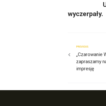
Uw
wyczerpały.
PREVIOUS
„Czarowanie 
zapraszamy n
impresję