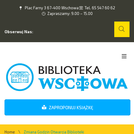
Plac Farny 3 67-400 Wschowa
Tel. 65 547 60 62
Zapraszamy: 9.00 – 15.00
Obserwuj Nas:
Home
O nas
Wydarzenia
ZAPROPONUJ KSIĄŻKĘ
Kontakt
\
Home
Zmiana Godzin Otwarcia Biblioteki