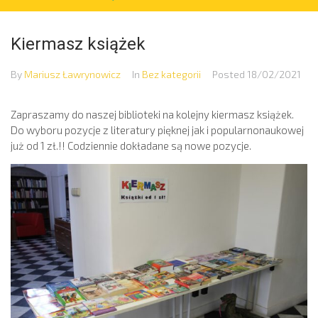
Kiermasz książek
By
Mariusz Ławrynowicz
In
Bez kategorii
Posted
18/02/2021
Zapraszamy do naszej biblioteki na kolejny kiermasz książek.
Do wyboru pozycje z literatury pięknej jak i popularnonaukowej
już od 1 zł.!! Codziennie dokładane są nowe pozycje.