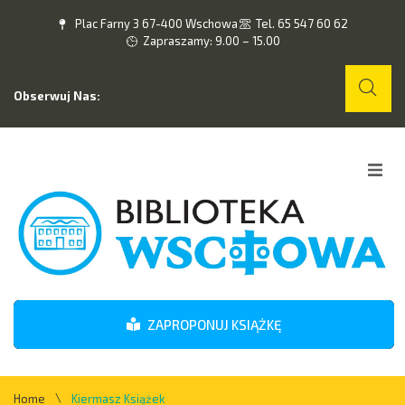
Plac Farny 3 67-400 Wschowa
Tel. 65 547 60 62
Zapraszamy: 9.00 – 15.00
Obserwuj Nas:
Home
O nas
Wydarzenia
ZAPROPONUJ KSIĄŻKĘ
Kontakt
\
Home
Kiermasz Książek