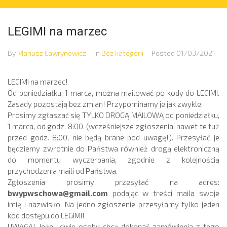
LEGIMI na marzec
By
Mariusz Ławrynowicz
In
Bez kategorii
Posted
01/03/2021
LEGIMI na marzec!
Od poniedziałku, 1 marca, można mailować po kody do LEGIMI.
Zasady pozostają bez zmian! Przypominamy je jak zwykle.
Prosimy zgłaszać się TYLKO DROGĄ MAILOWĄ od poniedziałku,
1 marca, od godz. 8:00. (wcześniejsze zgłoszenia, nawet te tuż
przed godz. 8:00, nie będą brane pod uwagę!). Przesyłać je
będziemy zwrotnie do Państwa również drogą elektroniczną
do momentu wyczerpania, zgodnie z kolejnością
przychodzenia maili od Państwa.
Zgłoszenia prosimy przesyłać na adres:
bwypwschowa@gmail.com
podając w treści maila swoje
imię i nazwisko. Na jedno zgłoszenie przesyłamy tylko jeden
kod dostępu do LEGIMI!
UWAGA! Jeżeli dwie osoby chcą dokonać zamówienia z tego