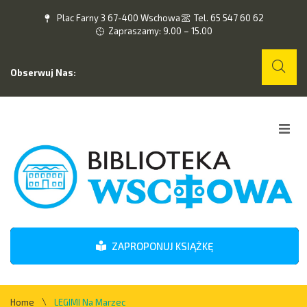
Plac Farny 3 67-400 Wschowa
Tel. 65 547 60 62
Zapraszamy: 9.00 – 15.00
Obserwuj Nas:
Home
O nas
Wydarzenia
ZAPROPONUJ KSIĄŻKĘ
Kontakt
\
Home
LEGIMI Na Marzec