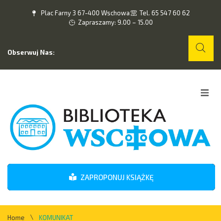
Plac Farny 3 67-400 Wschowa
Tel. 65 547 60 62
Zapraszamy: 9.00 – 15.00
Obserwuj Nas:
Home
O nas
Wydarzenia
ZAPROPONUJ KSIĄŻKĘ
Kontakt
\
Home
KOMUNIKAT