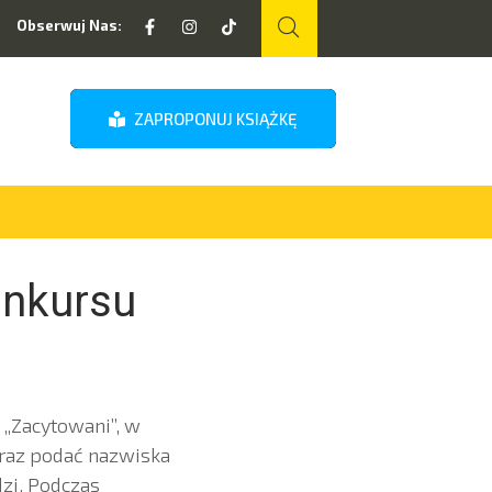
Obserwuj Nas:
ZAPROPONUJ KSIĄŻKĘ
onkursu
 „Zacytowani”, w
oraz podać nazwiska
zi. Podczas