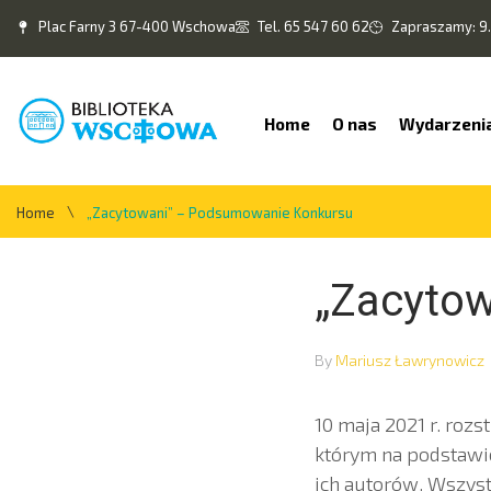
Plac Farny 3 67-400 Wschowa
Tel. 65 547 60 62
Zapraszamy: 9.
Home
O nas
Wydarzeni
\
Home
„Zacytowani” – Podsumowanie Konkursu
„Zacyto
By
Mariusz Ławrynowicz
10 maja 2021 r. roz
którym na podstawie
ich autorów. Wszys