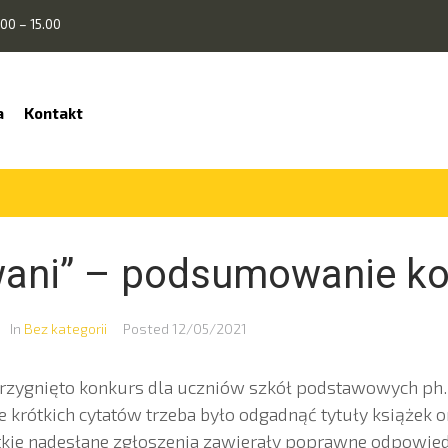
00 – 15.00
a
Kontakt
wani” – podsumowanie k
In
Bez kategorii
Posted
12/05/2021
strzygnięto konkurs dla uczniów szkół podstawowych ph.
 krótkich cytatów trzeba było odgadnąć tytuły książek 
tkie nadesłane zgłoszenia zawierały poprawne odpowied