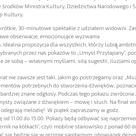
 środków Ministra Kultury, Dziedzictwa Narodowego i 
i Kultury.
krótkie, 30-minutowe spektakle z udziałem widowni. Za
kawe obserwacje, emocjonujące wyzwania
 Idealna propozycja dla wszystkich, którzy lubią̨ ambitn
wybranych przez nas pokazów to „Umysł Przyłapany”, po
 ze sobą – własnymi myślami, siłą sugestii, iluzjami o
iat nie zawsze jest taki, jakim go postrzegamy oraz „Muz
lementów potrzebnych do stworzenia dźwięków, poznaci
najbardziej znane odgłosy. Podczas tego pokazu zwrócona 
mysły związane z dźwiękiem – mowę i słuch. Na finał w
e odegrają melodię! W piątek zapraszamy w godz.
tę od 11.00 do 15.00. Pokazy będą odbywać się naprzemi
ernik na kółkach”, czyli mobilne stanowisko z ponad 60 
się będzie się w reżimie sanitarnym: obowiązek dezynf