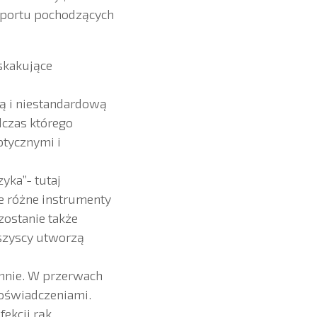
Sportu pochodzących
skakujące
ą i niestandardową
dczas którego
ptycznymi i
yka”- tutaj
e różne instrumenty
zostanie także
szyscy utworzą
ennie. W przerwach
doświadczeniami.
ekcji rąk,