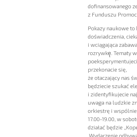
dofinansowanego ze
z Funduszu Promocj
Pokazy naukowe to 
doświadczenia, cie
i wciągająca zabawa.
rozrywkę̨. Tematy 
poeksperymentujecie
przekonacie się,
że otaczający nas św
będziecie szukać e
i zidentyfikujecie 
uwaga na ludzkie z
orkiestrę i wspólni
17.00-19.00, w sobo
działać będzie „Kop
Wydarzenie odbywać 