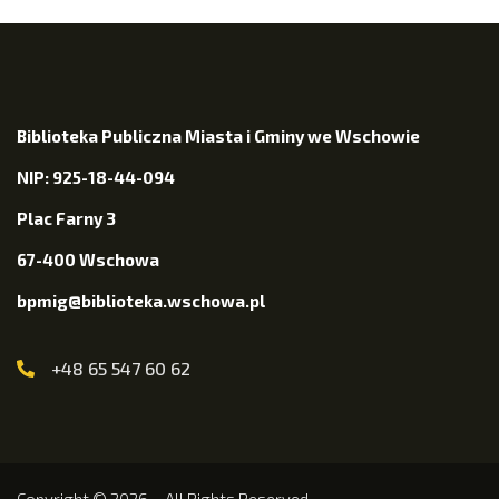
Biblioteka Publiczna Miasta i Gminy we Wschowie
NIP: 925-18-44-094
Plac Farny 3
67-400 Wschowa
bpmig@biblioteka.wschowa.pl
+48 65 547 60 62
Copyright © 2026 – All Rights Reserved.