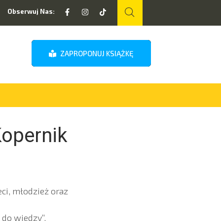
Obserwuj Nas:
ZAPROPONUJ KSIĄŻKĘ
opernik
ci, młodzież oraz
do wiedzy”,