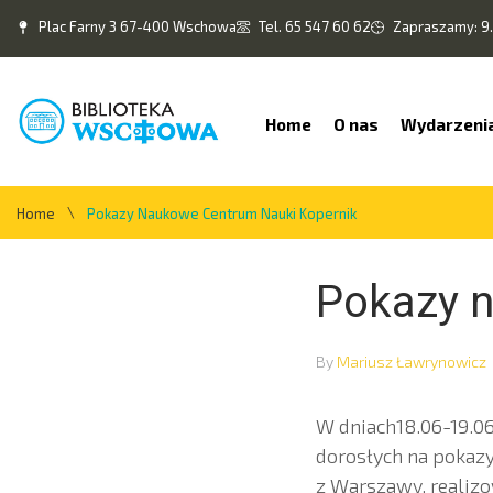
Plac Farny 3 67-400 Wschowa
Tel. 65 547 60 62
Zapraszamy: 9.
Home
O nas
Wydarzeni
\
Home
Pokazy Naukowe Centrum Nauki Kopernik
Pokazy 
By
Mariusz Ławrynowicz
W dniach18.06-19.06
dorosłych na pokaz
z Warszawy, realizo