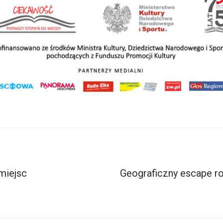
miejsc
Geograficzny escape r