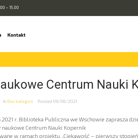
00 – 15.00
a
Kontakt
naukowe Centrum Nauki K
In
Bez kategorii
Posted
09/06/2021
.2021 r. Biblioteka Publiczna we Wschowie zaprasza dzie
y naukowe Centrum Nauki Kopernik
wane w ramach projektu „Ciekawość – pierwszy stopień 