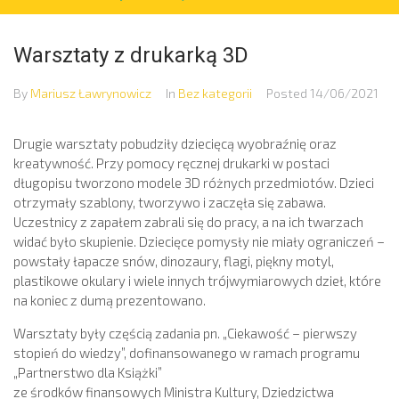
Warsztaty z drukarką 3D
By
Mariusz Ławrynowicz
In
Bez kategorii
Posted
14/06/2021
Drugie warsztaty pobudziły dziecięcą wyobraźnię oraz
kreatywność. Przy pomocy ręcznej drukarki w postaci
długopisu tworzono modele 3D różnych przedmiotów. Dzieci
otrzymały szablony, tworzywo i zaczęła się zabawa.
Uczestnicy z zapałem zabrali się do pracy, a na ich twarzach
widać było skupienie. Dziecięce pomysły nie miały ograniczeń –
powstały łapacze snów, dinozaury, flagi, piękny motyl,
plastikowe okulary i wiele innych trójwymiarowych dzieł, które
na koniec z dumą prezentowano.
Warsztaty były częścią zadania pn. „Ciekawość – pierwszy
stopień do wiedzy”, dofinansowanego w ramach programu
„Partnerstwo dla Książki”
ze środków finansowych Ministra Kultury, Dziedzictwa