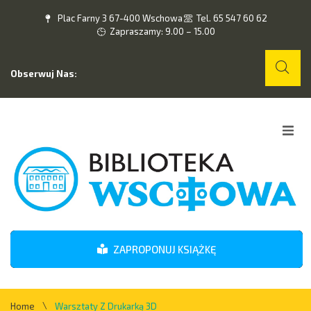
Plac Farny 3 67-400 Wschowa
Tel. 65 547 60 62
Zapraszamy: 9.00 – 15.00
Obserwuj Nas:
Home
O nas
Wydarzenia
ZAPROPONUJ KSIĄŻKĘ
Kontakt
\
Home
Warsztaty Z Drukarką 3D