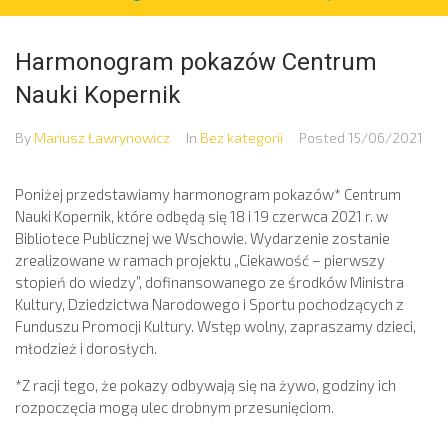
Harmonogram pokazów Centrum
Nauki Kopernik
By
Mariusz Ławrynowicz
In
Bez kategorii
Posted
15/06/2021
Poniżej przedstawiamy harmonogram pokazów* Centrum
Nauki Kopernik, które odbędą się 18 i 19 czerwca 2021 r. w
Bibliotece Publicznej we Wschowie. Wydarzenie zostanie
zrealizowane w ramach projektu „Ciekawość – pierwszy
stopień do wiedzy”, dofinansowanego ze środków Ministra
Kultury, Dziedzictwa Narodowego i Sportu pochodzących z
Funduszu Promocji Kultury. Wstęp wolny, zapraszamy dzieci,
młodzież i dorosłych.
*Z racji tego, że pokazy odbywają się na żywo, godziny ich
rozpoczęcia mogą ulec drobnym przesunięciom.