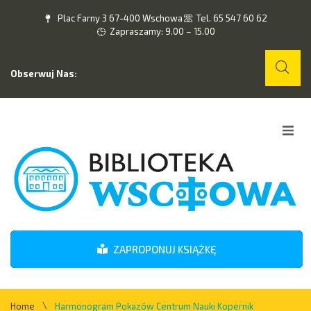
Plac Farny 3 67-400 Wschowa
Tel. 65 547 60 62
Zapraszamy: 9.00 – 15.00
Obserwuj Nas:
Home
O nas
Wydarzenia
ZAPROPONUJ KSIĄŻKĘ
Kontakt
\
Home
Harmonogram Pokazów Centrum Nauki Kopernik