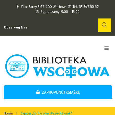
Plac Farny 3 67-400 Wschowa
Tel. 65 547 60 62
Zapraszamy: 9.00 – 15.00
Obserwuj Nas:
Home
O nas
Wydarzenia
ZAPROPONUJ KSIĄŻKĘ
Kontakt
\
Home
Zajęcia „Co Skrywa Wszechświat?”