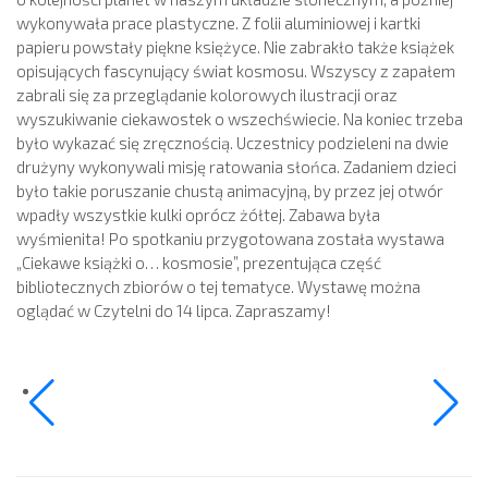
wykonywała prace plastyczne. Z folii aluminiowej i kartki
papieru powstały piękne księżyce. Nie zabrakło także książek
opisujących fascynujący świat kosmosu. Wszyscy z zapałem
zabrali się za przeglądanie kolorowych ilustracji oraz
wyszukiwanie ciekawostek o wszechświecie. Na koniec trzeba
było wykazać się zręcznością. Uczestnicy podzieleni na dwie
drużyny wykonywali misję ratowania słońca. Zadaniem dzieci
było takie poruszanie chustą animacyjną, by przez jej otwór
wpadły wszystkie kulki oprócz żółtej. Zabawa była
wyśmienita! Po spotkaniu przygotowana została wystawa
„Ciekawe książki o… kosmosie”, prezentująca część
bibliotecznych zbiorów o tej tematyce. Wystawę można
oglądać w Czytelni do 14 lipca. Zapraszamy!