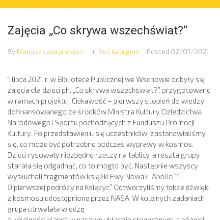
Zajęcia „Co skrywa wszechświat?”
By
Mariusz Ławrynowicz
In
Bez kategorii
Posted
02/07/2021
1 lipca 2021 r. w Bibliotece Publicznej we Wschowie odbyły się
zajęcia dla dzieci ph. „Co skrywa wszechświat?”, przygotowane
w ramach projektu „Ciekawość – pierwszy stopień do wiedzy”
dofinansowanego ze środków Ministra Kultury, Dziedzictwa
Narodowego i Sportu pochodzących z Funduszu Promocji
Kultury. Po przedstawieniu się uczestników, zastanawialiśmy
się, co może być potrzebne podczas wyprawy w kosmos.
Dzieci rysowały niezbędne rzeczy na tablicy, a reszta grupy
starała się odgadnąć, co to mogło być. Następnie wszyscy
wysłuchali fragmentów książki Ewy Nowak „Apollo 11.
O pierwszej podróży na Księżyc.” Odtworzyliśmy także dźwięki
z kosmosu udostępnione przez NASA. W kolejnych zadaniach
grupa utrwalała wiedzę
o kolejności planet w naszym układzie słonecznym, a później