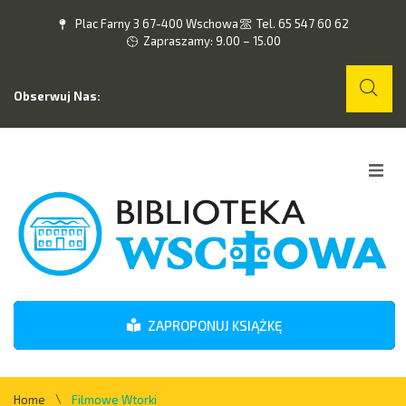
Plac Farny 3 67-400 Wschowa
Tel. 65 547 60 62
Zapraszamy: 9.00 – 15.00
Obserwuj Nas:
Home
O nas
Wydarzenia
ZAPROPONUJ KSIĄŻKĘ
Kontakt
\
Home
Filmowe Wtorki