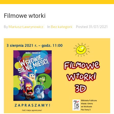
Filmowe wtorki
By
Mariusz Ławrynowicz
In
Bez kategorii
Posted
31/07/2021