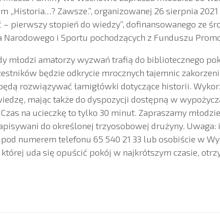
om „Historia…? Zawsze.”, organizowanej 26 sierpnia 202
 – pierwszy stopień do wiedzy”, dofinansowanego ze śr
wa Narodowego i Sportu pochodzących z Funduszu Promoc
kiedy młodzi amatorzy wyzwań trafią do bibliotecznego p
estników będzie odkrycie mrocznych tajemnic zakorzeni
 będą rozwiązywać łamigłówki dotyczące historii. Wykor
wiedzę, mając także do dyspozycji dostępną w wypożycz
ę. Czas na ucieczkę to tylko 30 minut. Zapraszamy młodzi
 zapisywani do określonej trzyosobowej drużyny. Uwaga: 
 pod numerem telefonu 65 540 21 33 lub osobiście w Wy
 której uda się opuścić pokój w najkrótszym czasie, otr