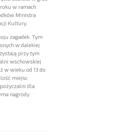
1 roku w ramach
odków Ministra
ji Kultury.
okoju zagadek. Tym
onych w dalekiej
zystają przy tym
alni wschowskiej
eż w wieku od 13 do
ilość miejsc
pożyczalni dla
zyma nagrody