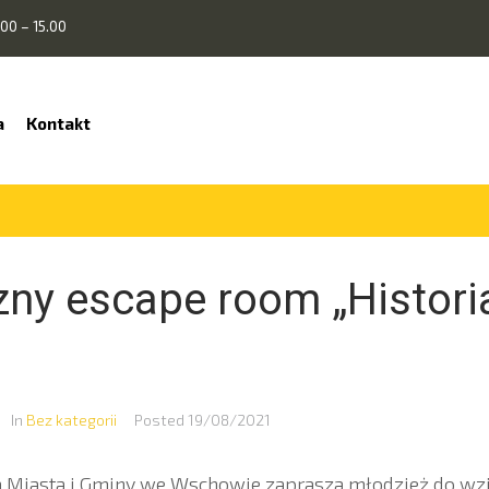
00 – 15.00
a
Kontakt
zny escape room „Histor
In
Bez kategorii
Posted
19/08/2021
a Miasta i Gminy we Wschowie zaprasza młodzież do wzi