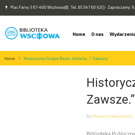
Plac Farny 3 67-400 Wschowa
Tel. 65 547 60 62
Zapraszamy: 9.
Home
O nas
Wydarzeni
\
Home
Historyczny Escape Room „Historia…? Zawsze.”
Historyc
Zawsze.”
By
Mariusz Ławrynowicz
Biblioteka Publiczn