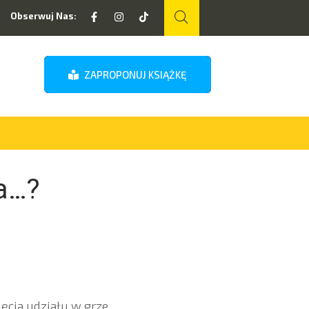
Obserwuj Nas:
ZAPROPONUJ KSIĄŻKĘ
ia…?
ęcia udziału w grze