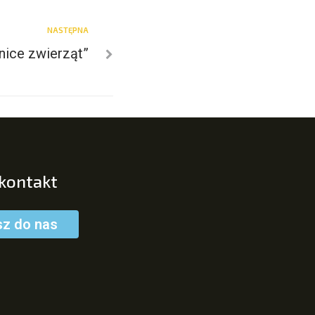
NASTĘPNA
nice zwierząt”
 kontakt
sz do nas