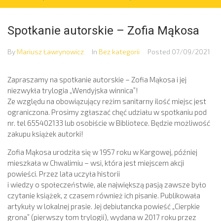
Spotkanie autorskie – Zofia Mąkosa
By
Mariusz Ławrynowicz
In
Bez kategorii
Posted
07/09/2021
Zapraszamy na spotkanie autorskie – Zofia Mąkosa i jej
niezwykła trylogia „Wendyjska winnica”!
Ze względu na obowiązujący reżim sanitarny ilość miejsc jest
ograniczona. Prosimy zgłaszać chęć udziału w spotkaniu pod
nr. tel 655402133 lub osobiście w Bibliotece. Będzie możliwość
zakupu książek autorki!
Zofia Mąkosa urodziła się w 1957 roku w Kargowej, później
mieszkała w Chwalimiu – wsi, która jest miejscem akcji
powieści. Przez lata uczyła historii
i wiedzy o społeczeństwie,
ale największą pasją zawsze było
czytanie książek, z czasem również ich pisanie. Publikowała
artykuły w lokalnej prasie. Jej debiutancka powieść „Cierpkie
grona” (pierwszy tom trylogii), wydana w 2017 roku przez