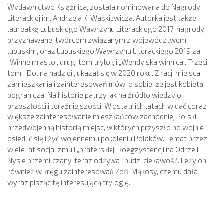
Wydawnictwo Książnica, została nominowana do Nagrody
Literackiej im. Andrzeja K. Waśkiewicza. Autorka jest także
laureatką Lubuskiego Wawrzynu Literackiego 2017, nagrody
przyznawanej twórcom związanym z województwem
lubuskim, oraz Lubuskiego Wawrzynu Literackiego 2019 za
„Winne miasto”, drugi tom trylogii „Wendyjska winnica”. Trzeci
tom, „Dolina nadziei”, ukazał się w 2020 roku. Z racji miejsca
zamieszkania i zainteresowań mówi o sobie, że jest kobietą
pogranicza. Na historię patrzy jak na źródło wiedzy o
przeszłości i teraźniejszości. W ostatnich latach widać coraz
większe zainteresowanie mieszkańców zachodniej Polski
przedwojenną historią miejsc, w których przyszło po wojnie
osiedlić się i żyć wojennemu pokoleniu Polaków. Temat przez
wiele lat socjalizmu i „braterskiej” koegzystencji na Odrze i
Nysie przemilczany, teraz odżywa i budzi ciekawość. Leży on
również w kręgu zainteresowań Zofii Mąkosy, czemu dała
wyraz pisząc tę interesującą trylogię.