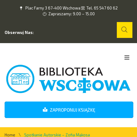
Plac Farny 3 67-400 Wschowa
Tel. 65 547 60 62
Zapraszamy: 9.00 – 15.00
Obserwuj Nas:
Home
O nas
Wydarzenia
ZAPROPONUJ KSIĄŻKĘ
Kontakt
\
Home
Spotkanie Autorskie – Zofia Mąkosa