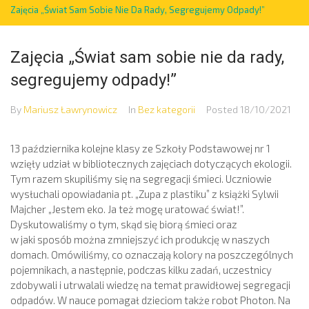
Zajęcia „Świat Sam Sobie Nie Da Rady, Segregujemy Odpady!”
Zajęcia „Świat sam sobie nie da rady,
segregujemy odpady!”
By
Mariusz Ławrynowicz
In
Bez kategorii
Posted
18/10/2021
13 października kolejne klasy ze Szkoły Podstawowej nr 1
wzięły udział w bibliotecznych zajęciach dotyczących ekologii.
Tym razem skupiliśmy się na segregacji śmieci. Uczniowie
wysłuchali opowiadania pt. „Zupa z plastiku” z książki Sylwii
Majcher „Jestem eko. Ja też mogę uratować świat!”.
Dyskutowaliśmy o tym, skąd się biorą śmieci oraz
w jaki sposób można zmniejszyć ich produkcję w naszych
domach. Omówiliśmy, co oznaczają kolory na poszczególnych
pojemnikach, a następnie, podczas kilku zadań, uczestnicy
zdobywali i utrwalali wiedzę na temat prawidłowej segregacji
odpadów. W nauce pomagał dzieciom także robot Photon. Na