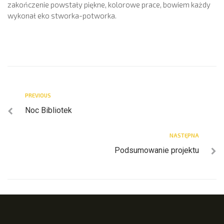
zakończenie powstały piękne, kolorowe prace, bowiem każdy
wykonał eko stworka-potworka.
PREVIOUS
Noc Bibliotek
NASTĘPNA
Podsumowanie projektu