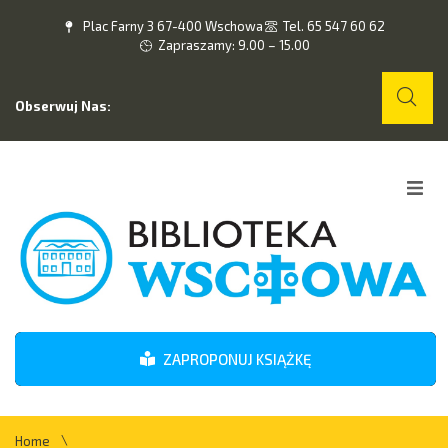
Plac Farny 3 67-400 Wschowa
Tel. 65 547 60 62
Zapraszamy: 9.00 – 15.00
Obserwuj Nas:
Home
O nas
Wydarzenia
ZAPROPONUJ KSIĄŻKĘ
Kontakt
\
Home