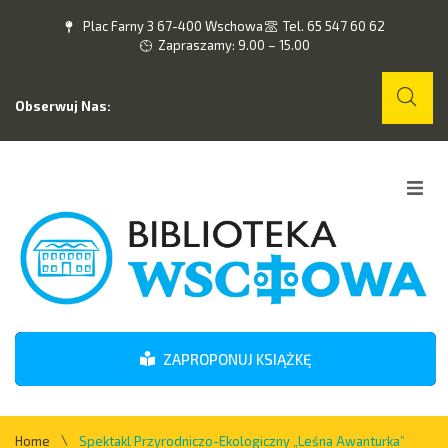
Plac Farny 3 67-400 Wschowa
Tel. 65 547 60 62
Zapraszamy: 9.00 – 15.00
Obserwuj Nas:
Home
O nas
Wydarzenia
ZAPROPONUJ KSIĄŻKĘ
Kontakt
\
Home
Spektakl Przyrodniczo-Ekologiczny „Leśna Awanturka”