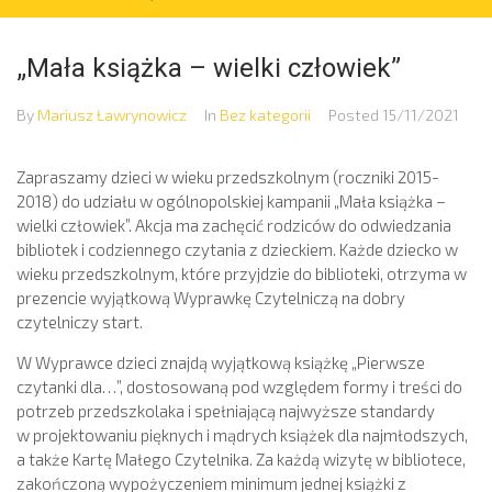
„Mała książka – wielki człowiek”
By
Mariusz Ławrynowicz
In
Bez kategorii
Posted
15/11/2021
Zapraszamy dzieci w wieku przedszkolnym (roczniki 2015-
2018) do udziału w ogólnopolskiej kampanii „Mała książka –
wielki człowiek”. Akcja ma zachęcić rodziców do odwiedzania
bibliotek i codziennego czytania z dzieckiem. Każde dziecko w
wieku przedszkolnym, które przyjdzie do biblioteki, otrzyma w
prezencie wyjątkową Wyprawkę Czytelniczą na dobry
czytelniczy start.
W Wyprawce dzieci znajdą wyjątkową książkę „Pierwsze
czytanki dla…”, dostosowaną pod względem formy i treści do
p
otrzeb przedszkolaka i spełniającą najwyższe standardy
w projektowaniu pięknych i mądrych książek dla najmłodszych,
a także Kartę Małego Czytelnika. Za każdą wizytę w bibliotece,
zakończoną wypożyczeniem minimum jednej książki z