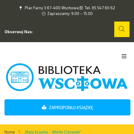
Plac Farny 3 67-400 Wschowa
Tel. 65 547 60 62
Zapraszamy: 9.00 – 15.00
Obserwuj Nas:
Home
O nas
Wydarzenia
ZAPROPONUJ KSIĄŻKĘ
Kontakt
\
Home
„Mała Książka – Wielki Człowiek”