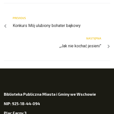
PREVIOUS
Konkurs Mój ulubiony bohater bajkowy
NASTĘPNA
„Jak nie kochać jesieni”
Biblioteka Publiczna Miasta i Gminy we Wschowie
NIP: 925-18-44-094
Plac Farny 3