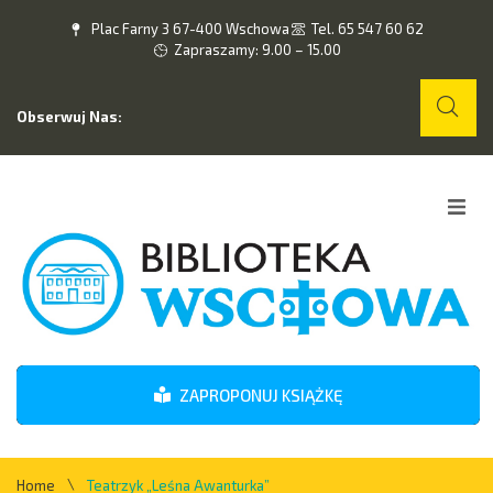
Plac Farny 3 67-400 Wschowa
Tel. 65 547 60 62
Zapraszamy: 9.00 – 15.00
Obserwuj Nas:
Home
O nas
Wydarzenia
ZAPROPONUJ KSIĄŻKĘ
Kontakt
\
Home
Teatrzyk „Leśna Awanturka”