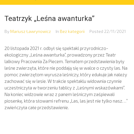
Teatrzyk „Leśna awanturka”
By
Mariusz Ławrynowicz
In
Bez kategorii
Posted
22/11/2021
20 listopada 2021 r. odbył się spektakl przyrodniczo-
ekologiczny „Leśna awanturka”, prowadzony przez
Teatr
lalkowy Pracownia Za Piecem
. Tematem przedstawienia były
leśne zwierzęta, które nie poddają się w walce o czysty las. Na
pomoc zwierzętom wyrusza leśniczy, który edukuje jak należy
zachować się w lesie. W trakcie spektaklu widownia czynnie
uczestniczyła w tworzeniu tablicy z „Leśnymi wskazówkami”.
Na koniec widzowie wraz z panem leśniczym zaśpiewali
piosenkę, która słowami refrenu „Las, las jest nie tylko nasz…”
zwieńczyła całe przedstawienie.