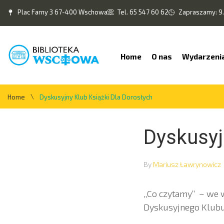
Plac Farny 3 67-400 Wschowa
Tel. 65 547 60 62
Zapraszamy: 9.
Home
O nas
Wydarzeni
\
Home
Dyskusyjny Klub Książki Dla Dorosłych
Dyskusyj
By
Mariusz Ławrynowicz
„Co czytamy” – we w
Dyskusyjnego Klubu 