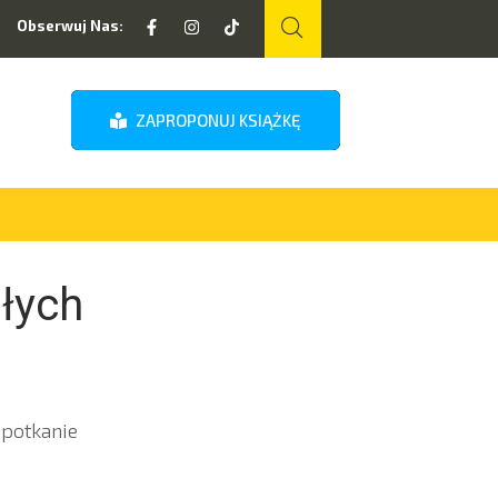
Obserwuj Nas:
ZAPROPONUJ KSIĄŻKĘ
słych
spotkanie