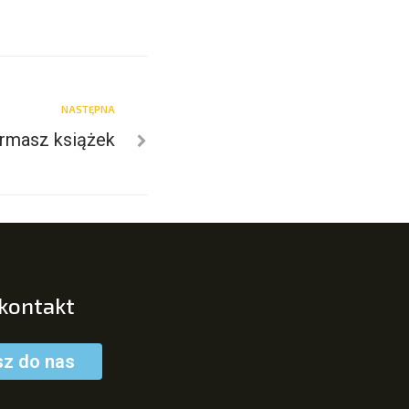
NASTĘPNA
rmasz książek
 kontakt
sz do nas