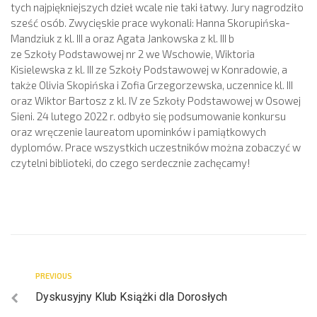
tych najpiękniejszych dzieł wcale nie taki łatwy. Jury nagrodziło
sześć osób. Zwycięskie prace wykonali: Hanna Skorupińska-
Mandziuk z kl. III a oraz Agata Jankowska z kl. III b
ze Szkoły Podstawowej nr 2 we Wschowie, Wiktoria
Kisielewska z kl. III ze Szkoły Podstawowej w Konradowie, a
także Olivia Skopińska i Zofia Grzegorzewska, uczennice kl. III
oraz Wiktor Bartosz z kl. IV ze Szkoły Podstawowej w Osowej
Sieni. 24 lutego 2022 r. odbyło się podsumowanie konkursu
oraz wręczenie laureatom upominków i pamiątkowych
dyplomów. Prace wszystkich uczestników można zobaczyć w
czytelni biblioteki, do czego serdecznie zachęcamy!
PREVIOUS
Dyskusyjny Klub Książki dla Dorosłych