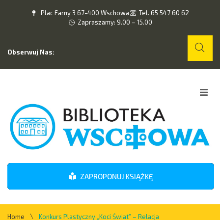
Plac Farny 3 67-400 Wschowa
Tel. 65 547 60 62
Zapraszamy: 9.00 – 15.00
Obserwuj Nas:
Home
O nas
Wydarzenia
ZAPROPONUJ KSIĄŻKĘ
Kontakt
\
Home
Konkurs Plastyczny „Koci Świat” – Relacja