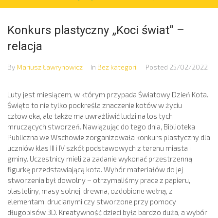
Konkurs plastyczny „Koci świat” –
relacja
By
Mariusz Ławrynowicz
In
Bez kategorii
Posted
25/02/2022
Luty
jest miesiącem, w którym przypada Światowy Dzień Kota.
Święto to nie tylko podkreśla znaczenie kotów w życiu
człowieka, ale także ma uwrażliwić ludzi na los tych
mruczących stworzeń. Nawiązując do tego dnia, Biblioteka
Publiczna we Wschowie zorganizowała konkurs plastyczny dla
uczniów klas III i IV szkół podstawowych z terenu miasta i
gminy. Uczestnicy mieli za zadanie wykonać przestrzenną
figurkę przedstawiającą kota. Wybór materiałów do jej
stworzenia był dowolny – otrzymaliśmy prace z papieru,
plasteliny, masy solnej, drewna, ozdobione wełną, z
elementami drucianymi czy stworzone przy pomocy
długopisów 3D. Kreatywność dzieci była bardzo duża, a wybór