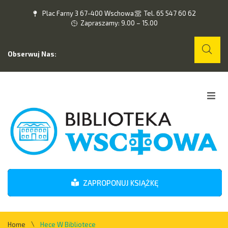
Plac Farny 3 67-400 Wschowa
Tel. 65 547 60 62
Zapraszamy: 9.00 – 15.00
Obserwuj Nas:
Home
O nas
Wydarzenia
ZAPROPONUJ KSIĄŻKĘ
Kontakt
\
Home
Hece W Bibliotece