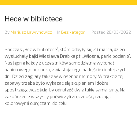
Hece w bibliotece
By
Mariusz Ławrynowicz
In
Bez kategorii
Posted
28/03/2022
Podczas „Hec w bibliotece”, które odbyły się 23 marca, dzieci
wysłuchały bajki Wiesława Drabika pt. „Wiosna, panie bocianie”.
Następnie każdy z uczestników samodzielnie wykonał
papierowego bocianka, zwiastującego nadejście cieplejszych
dni. Dzieci zagrały także w wiosenne memory. W trakcie tej
zabawy trzeba było wykazać się skupieniem i dobrą
spostrzegawczością, by odnaleźć dwie takie same karty. Na
zakończenie wszyscy poćwiczyli zręczność, rzucając
kolorowymi obręczami do celu.