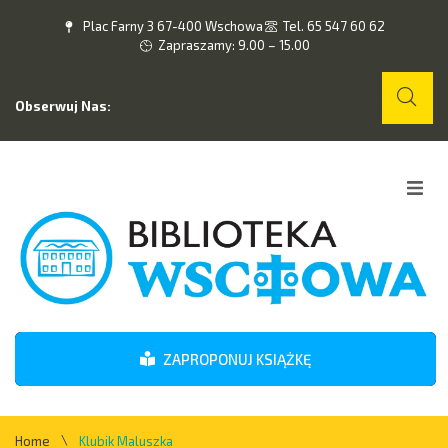
Plac Farny 3 67-400 Wschowa
Tel. 65 547 60 62
Zapraszamy: 9.00 – 15.00
Obserwuj Nas:
Home
O nas
Wydarzenia
ZAPROPONUJ KSIĄŻKĘ
Kontakt
\
Home
Klubik Maluszka