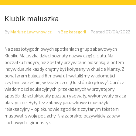
Klubik maluszka
By
Mariusz Ławrynowicz
In
Bez kategorii
Posted
07/04/2022
Na zeszłotygodniowych spotkaniach grup zabawowych
Klubiku Maluszka dzieci poznały nazwy części ciała. Na
początku tradycyjnie zostały przywitane piosenką, a potem
indywidualnie każdy chętny był kołysany w chuście Klanzy. Z
bohaterem bajeczki filmowej utrwalaliśmy wiadomości
czytane wcześniej w książeczce „Od stóp do głowy”. Oprócz
wiadomości edukacyjnych, przekazanych w przystępny
sposób, dzieci układały puzzle, rysowały, wykonywały prace
plastyczne. Były też zabawy paluszkowe i masażyk
relaksacyjny – opiekunowie zgodnie z czytanym tekstem
masowali swoje pociechy. Nie zabrakło oczywiście zabaw
ruchowych i gimnastyki.