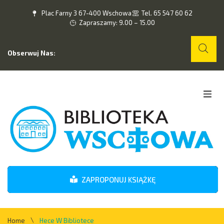
Plac Farny 3 67-400 Wschowa
Tel. 65 547 60 62
Zapraszamy: 9.00 – 15.00
Obserwuj Nas:
Home
O nas
Wydarzenia
ZAPROPONUJ KSIĄŻKĘ
Kontakt
\
Home
Hece W Bibliotece