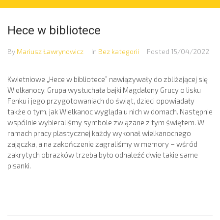
Hece w bibliotece
By
Mariusz Ławrynowicz
In
Bez kategorii
Posted
15/04/2022
Kwietniowe „Hece w bibliotece” nawiązywały do zbliżającej się
Wielkanocy. Grupa wysłuchała bajki Magdaleny Grucy o lisku
Fenku i jego przygotowaniach do świąt, dzieci opowiadały
także o tym, jak Wielkanoc wygląda u nich w domach. Następnie
wspólnie wybieraliśmy symbole związane z tym świętem. W
ramach pracy plastycznej każdy wykonał wielkanocnego
zajączka, a na zakończenie zagraliśmy w memory – wśród
zakrytych obrazków trzeba było odnaleźć dwie takie same
pisanki.