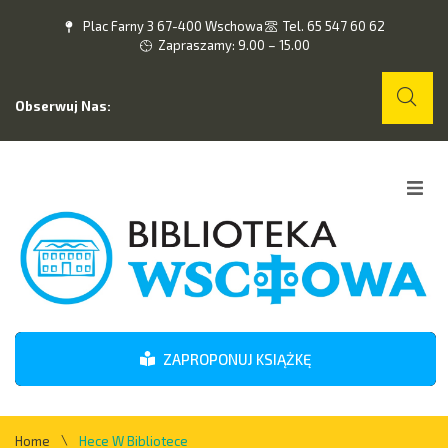
Plac Farny 3 67-400 Wschowa
Tel. 65 547 60 62
Zapraszamy: 9.00 – 15.00
Obserwuj Nas:
Home
O nas
Wydarzenia
ZAPROPONUJ KSIĄŻKĘ
Kontakt
\
Home
Hece W Bibliotece