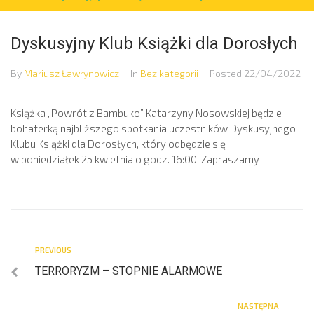
Dyskusyjny Klub Książki dla Dorosłych
By
Mariusz Ławrynowicz
In
Bez kategorii
Posted
22/04/2022
Książka „Powrót z Bambuko” Katarzyny Nosowskiej będzie
bohaterką najbliższego spotkania uczestników Dyskusyjnego
Klubu Książki dla Dorosłych, który odbędzie się
w poniedziałek 25 kwietnia o godz. 16:00. Zapraszamy!
PREVIOUS
TERRORYZM – STOPNIE ALARMOWE
NASTĘPNA