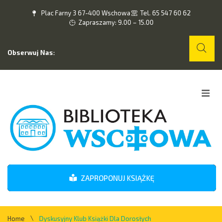
Plac Farny 3 67-400 Wschowa
Tel. 65 547 60 62
Zapraszamy: 9.00 – 15.00
Obserwuj Nas:
Home
O nas
Wydarzenia
ZAPROPONUJ KSIĄŻKĘ
Kontakt
\
Home
Dyskusyjny Klub Książki Dla Dorosłych