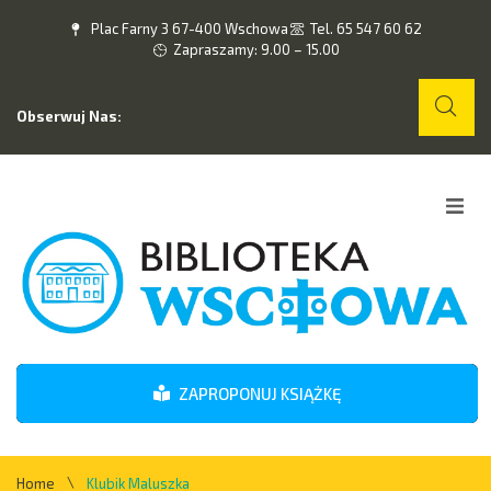
Plac Farny 3 67-400 Wschowa
Tel. 65 547 60 62
Zapraszamy: 9.00 – 15.00
Obserwuj Nas:
Home
O nas
Wydarzenia
ZAPROPONUJ KSIĄŻKĘ
Kontakt
\
Home
Klubik Maluszka