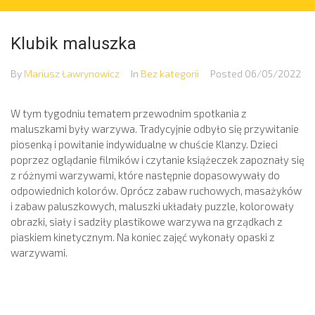
Klubik maluszka
By
Mariusz Ławrynowicz
In
Bez kategorii
Posted
06/05/2022
W tym tygodniu tematem przewodnim spotkania z
maluszkami były warzywa. Tradycyjnie odbyło się przywitanie
piosenką i powitanie indywidualne w chuście Klanzy. Dzieci
poprzez oglądanie filmików i czytanie książeczek zapoznały się
z różnymi warzywami, które następnie dopasowywały do
odpowiednich kolorów. Oprócz zabaw ruchowych, masażyków
i zabaw paluszkowych, maluszki układały puzzle, kolorowały
obrazki, siały i sadziły plastikowe warzywa na grządkach z
piaskiem kinetycznym. Na koniec zajęć wykonały opaski z
warzywami.