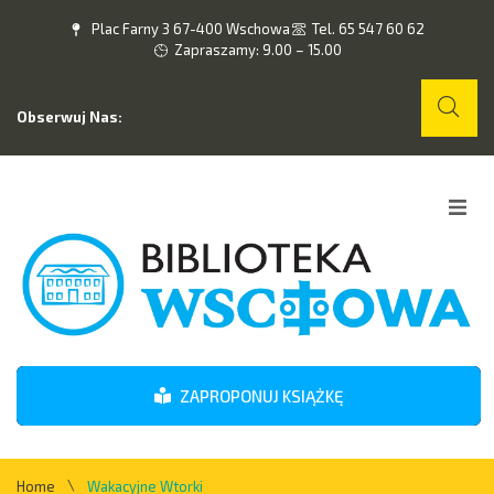
Plac Farny 3 67-400 Wschowa
Tel. 65 547 60 62
Zapraszamy: 9.00 – 15.00
Obserwuj Nas:
Home
O nas
Wydarzenia
ZAPROPONUJ KSIĄŻKĘ
Kontakt
\
Home
Wakacyjne Wtorki