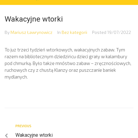
Wakacyjne wtorki
By
Mariusz Ławrynowicz
In
Bez kategorii
Posted
19/07/2022
To już trzeci tydzień wtorkowych, wakacyjnych zabaw. Tym
razem na bibliotecznym dziedzińcu dzieci grały w kalambury
pod chmurką. Było także mnóstwo zabaw – zręcznościowych,
ruchowych czy z chustą Klanzy oraz puszczanie baniek
mydlanych.
PREVIOUS
Wakacyjne wtorki