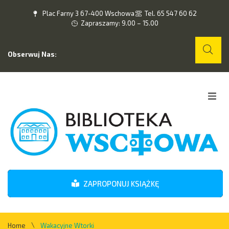
Plac Farny 3 67-400 Wschowa
Tel. 65 547 60 62
Zapraszamy: 9.00 – 15.00
Obserwuj Nas:
Home
O nas
Wydarzenia
ZAPROPONUJ KSIĄŻKĘ
Kontakt
\
Home
Wakacyjne Wtorki