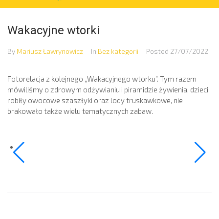
Wakacyjne wtorki
By
Mariusz Ławrynowicz
In
Bez kategorii
Posted
27/07/2022
Fotorelacja z kolejnego „Wakacyjnego wtorku”. Tym razem
mówiliśmy o zdrowym odżywianiu i piramidzie żywienia, dzieci
robiły owocowe szaszłyki oraz lody truskawkowe, nie
brakowało także wielu tematycznych zabaw.