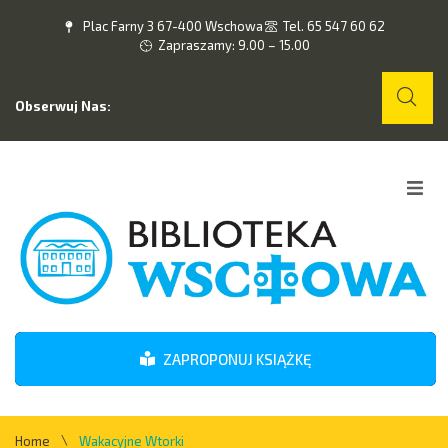
Plac Farny 3 67-400 Wschowa
Tel. 65 547 60 62
Zapraszamy: 9.00 – 15.00
Obserwuj Nas:
Home
O nas
Wydarzenia
ZAPROPONUJ KSIĄŻKĘ
Kontakt
\
Home
Wakacyjne Wtorki