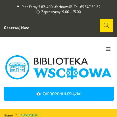
Plac Farny 3 67-400 Wschowa
Tel. 65 547 60 62
Zapraszamy: 9.00 – 15.00
Obserwuj Nas:
Home
O nas
Wydarzenia
ZAPROPONUJ KSIĄŻKĘ
Kontakt
\
Home
KOMUNIKAT