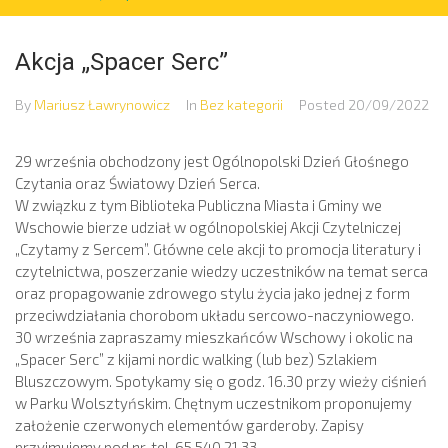
Akcja „Spacer Serc”
By
Mariusz Ławrynowicz
In
Bez kategorii
Posted
20/09/2022
29 września obchodzony jest Ogólnopolski Dzień Głośnego
Czytania oraz Światowy Dzień Serca.
W związku z tym Biblioteka Publiczna Miasta i Gminy we
Wschowie bierze udział w ogólnopolskiej Akcji Czytelniczej
„Czytamy z Sercem”. Główne cele akcji to promocja literatury i
czytelnictwa, poszerzanie wiedzy uczestników na temat serca
oraz propagowanie zdrowego stylu życia jako jednej z form
przeciwdziałania chorobom układu sercowo-naczyniowego.
30 września zapraszamy mieszkańców Wschowy i okolic na
„Spacer Serc” z kijami nordic walking (lub bez) Szlakiem
Bluszczowym. Spotykamy się o godz. 16.30 przy wieży ciśnień
w Parku Wolsztyńskim. Chętnym uczestnikom proponujemy
założenie czerwonych elementów garderoby. Zapisy
przyjmujemy pod nr. tel. 65 540 21 33.