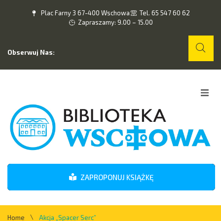
Plac Farny 3 67-400 Wschowa
Tel. 65 547 60 62
Zapraszamy: 9.00 – 15.00
Obserwuj Nas:
Home
O nas
Wydarzenia
ZAPROPONUJ KSIĄŻKĘ
Kontakt
\
Home
Akcja „Spacer Serc”