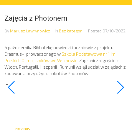
Zajęcia z Photonem
By
Mariusz Ławrynowicz
In
Bez kategorii
Posted
07/10/2022
6 października Bibliotekę odwiedzili uczniowie z projektu
Erasmus+, prowadzonego w
Szkoła Podstawowa nr 1 im.
Polskich Olimpijczyków we Wschowie
. Zagraniczni goście z
Włoch, Portugalii, Hiszpanii i Rumunii wzięli udział w zajęciach z
kodowania przy użyciu robotów Photonów.
PREVIOUS