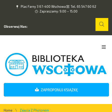
Plac Farny 3 67-400 Wschowa
Tel. 65 547 60 62
Zapraszamy: 9.00 – 15.00
Obserwuj Nas:
Home
O nas
Wydarzenia
ZAPROPONUJ KSIĄŻKĘ
Kontakt
\
Home
Zajęcia Z Photonem