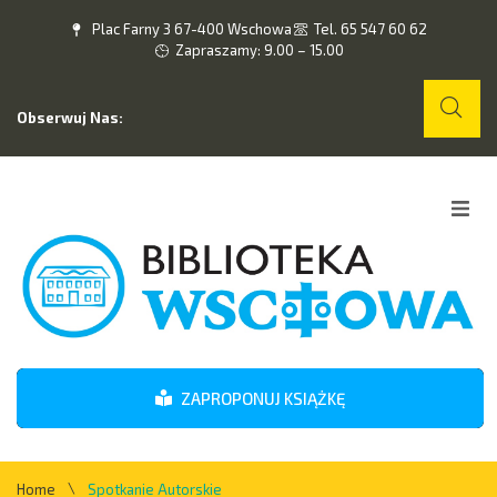
Plac Farny 3 67-400 Wschowa
Tel. 65 547 60 62
Zapraszamy: 9.00 – 15.00
Obserwuj Nas:
Home
O nas
Wydarzenia
ZAPROPONUJ KSIĄŻKĘ
Kontakt
\
Home
Spotkanie Autorskie