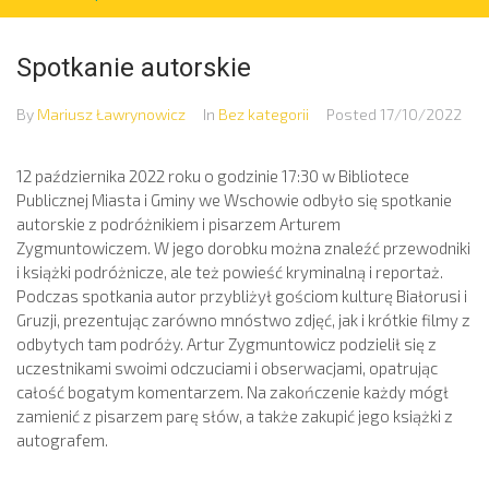
Spotkanie autorskie
By
Mariusz Ławrynowicz
In
Bez kategorii
Posted
17/10/2022
12 października 2022 roku o godzinie 17:30 w Bibliotece
Publicznej Miasta i Gminy we Wschowie odbyło się spotkanie
autorskie z podróżnikiem i pisarzem Arturem
Zygmuntowiczem. W jego dorobku można znaleźć przewodniki
i książki podróżnicze, ale też powieść kryminalną i reportaż.
Podczas spotkania autor przybliżył gościom kulturę Białorusi i
Gruzji, prezentując zarówno mnóstwo zdjęć, jak i krótkie filmy z
odbytych tam podróży. Artur Zygmuntowicz podzielił się z
uczestnikami swoimi odczuciami i obserwacjami, opatrując
całość bogatym komentarzem. Na zakończenie każdy mógł
zamienić z pisarzem parę słów, a także zakupić jego książki z
autografem.